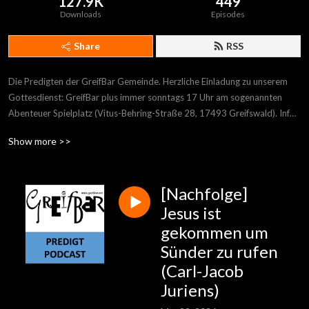
127.9K
449
Downloads
Episodes
Share
RSS
Die Predigten der GreifBar Gemeinde. Herzliche Einladung zu unserem 
Gottesdienst: GreifBar plus immer sonntags 17 Uhr am sogenannten 
Abenteuer Spielplatz (Vitus-Behring-Straße 28, 17493 Greifswald). Infos 
und Wegbeschreibung auf www.greifbar.net
Show more >>
[Nachfolge]
Jesus ist
gekommen um
Sünder zu rufen
(Carl-Jacob
Juriens)