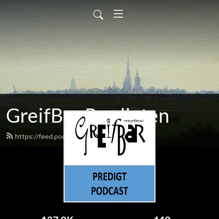
GreifBar Predigten
https://feed.podbean.com/greifbar/feed.xml