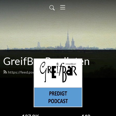
GreifBar Predigten
https://feed.podbean.com/greifbar/feed.xml