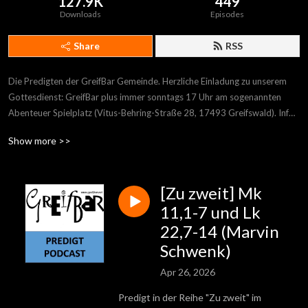
127.9K
449
Downloads
Episodes
Share
RSS
Die Predigten der GreifBar Gemeinde. Herzliche Einladung zu unserem 
Gottesdienst: GreifBar plus immer sonntags 17 Uhr am sogenannten 
Abenteuer Spielplatz (Vitus-Behring-Straße 28, 17493 Greifswald). Infos 
und Wegbeschreibung auf www.greifbar.net
Show more >>
[Zu zweit] Mk
11,1-7 und Lk
22,7-14 (Marvin
Schwenk)
Apr 26, 2026
Predigt in der Reihe "Zu zweit" im