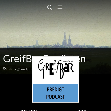
GreifBar Predigten
https://feed.podbean.com/greifbar/feed.xml