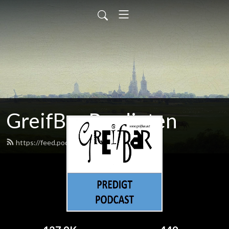
GreifBar Predigten
https://feed.podbean.com/greifbar/feed.xml