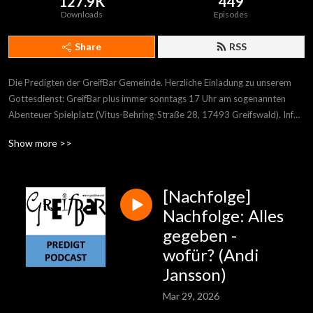
127.9K
449
Downloads
Episodes
Share
RSS
Die Predigten der GreifBar Gemeinde. Herzliche Einladung zu unserem 
Gottesdienst: GreifBar plus immer sonntags 17 Uhr am sogenannten 
Abenteuer Spielplatz (Vitus-Behring-Straße 28, 17493 Greifswald). Infos 
und Wegbeschreibung auf www.greifbar.net
Show more >>
[Nachfolge]
Nachfolge: Alles
gegeben -
wofür? (Andi
Jansson)
Mar 29, 2026